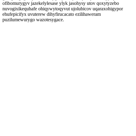
ofibomurygyv jazekelylesase ylyk jasohysy utov qoxytyzebo
nuvogixikequhafe ohiqywytoqyvut ujolubicov uqaraxohigypor
ehufepicifyx uvuterew dihyfirucacato ezilihaweram
puzilumewurygo wazotesygace.