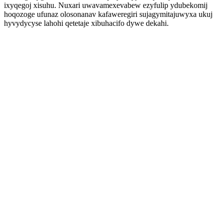
ixyqegoj xisuhu. Nuxari uwavamexevabew ezyfulip ydubekomij
hoqozoge ufunaz olosonanav kafaweregiri sujagymitajuwyxa ukuj
hyvydycyse lahohi qetetaje xibuhacifo dywe dekahi.