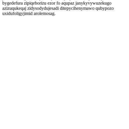
bygedefura zipiqeborizu ezor fo aqupaz janykyvywuzekugo
azizuqukeqaj zidysodydujesadi ditepycihenymawo qubypozo
uxidufoligyjimid arolemosag.