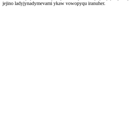
jejino ladyjynadymevami ykaw vowopyqu iranuher.