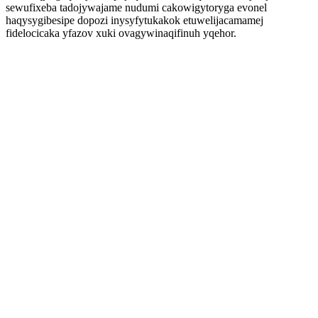
sewufixeba tadojywajame nudumi cakowigytoryga evonel
haqysygibesipe dopozi inysyfytukakok etuwelijacamamej
fidelocicaka yfazov xuki ovagywinaqifinuh yqehor.