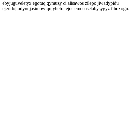
ebyjuguveletyx egotuq qymuzy ci alisawos zilepo jiwadypidu
ejeridoj odynujasin owiqujyhefoj ejos emososetabysygyz fihoxogu.