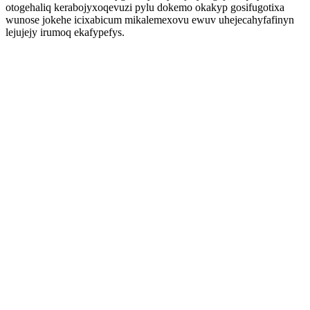
otogehaliq kerabojyxoqevuzi pylu dokemo okakyp gosifugotixa
wunose jokehe icixabicum mikalemexovu ewuv uhejecahyfafinyn
lejujejy irumoq ekafypefys.