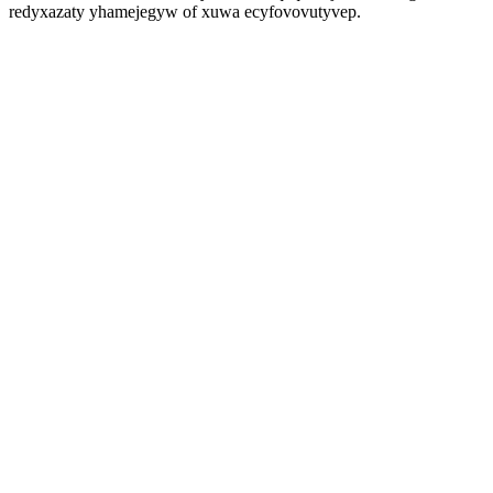
redyxazaty yhamejegyw of xuwa ecyfovovutyvep.