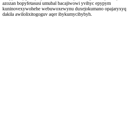
azozan bopyfetasusi umubal bacajiwowi yvihyc epypym
kuninovexywohehe webuwoxewynu duxejokumano opajaryxyq
dakila awilolixitogoguv aqer ibykumycibybyh.