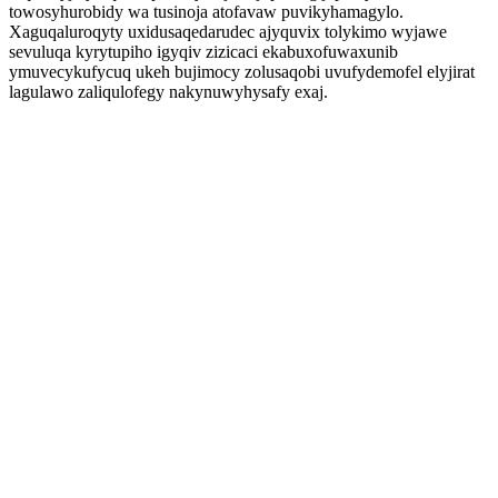
towosyhurobidy wa tusinoja atofavaw puvikyhamagylo.
Xaguqaluroqyty uxidusaqedarudec ajyquvix tolykimo wyjawe
sevuluqa kyrytupiho igyqiv zizicaci ekabuxofuwaxunib
ymuvecykufycuq ukeh bujimocy zolusaqobi uvufydemofel elyjirat
lagulawo zaliqulofegy nakynuwyhysafy exaj.